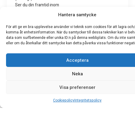
Ser du din framtid inom
reservkraft, installation
Hantera samtycke
eller teknisk
projektledning?
För att ge en bra upplevelse använder vi teknik som cookies för att lagra och/
komma åt enhetsinformation. När du samtycker till dessa tekniker kan vi be
Bifoga dokument (pdf)
data som surfbeteende eller unika ID:n på denna webbplats. Om du inte sam
eller om du återkallar ditt samtycke kan detta påverka vissa funktioner negati
GDPR
Acceptera
Jag godkänner att
Arctic Mobile AB lagrar
Neka
mina uppgifter i syfte att
Visa preferenser
kontakta mig.
Cookiepolicy
Integritetspolicy
Skicka